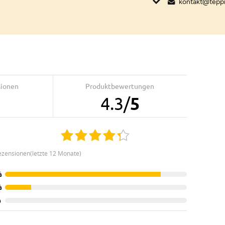
kontakt@tepp
sionen
Produktbewertungen
4.3
/
5
ezensionen(letzte 12 Monate)
%
%
%