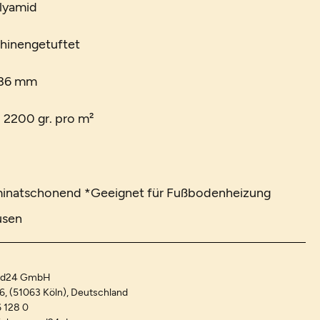
olyamid
chinengetuftet
 36 mm
. 2200 gr. pro m²
minatschonend *Geeignet für Fußbodenheizung
usen
and24 GmbH
-6, (51063 Köln), Deutschland
 128 0