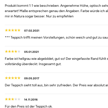
Produkt kommt 1:1 wie beschrieben. Angenehme Höhe, optisch sehr 
erwartet! Maße entsprechen genau den Angaben. Farbe würde ich als e
mir in Natura sogar besser. Nur zu empfehlen
07.02.2021
*** Teppich trifft meinen Vorstellungen, schön weich und gut zu saug
05.01.2021
Farbe ist hellgrau wie abgebildet, gut so! Der eingefasste Rand fühlt
vollständig überdeckt. Insgesamt gut.
09.05.2017
Der Teppich sieht toll aus, bin sehr zufrieden. Der Preis war absolu
14.11.2016
Für den Preis ist der Teppich ok.