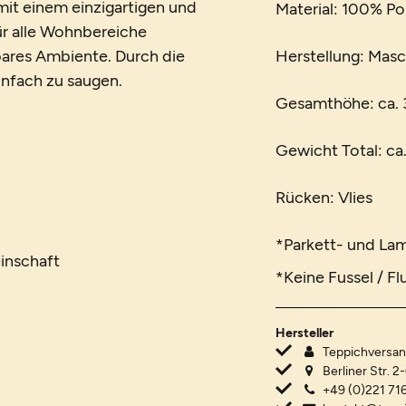
it einem einzigartigen und
Material: 100% P
für alle Wohnbereiche
ares Ambiente. Durch die
Herstellung: Mas
einfach zu saugen.
Gesamthöhe: ca.
Gewicht Total: ca
Rücken: Vlies
*Parkett- und La
inschaft
*Keine Fussel / Fl
Hersteller
Teppichvers
Berliner Str. 2
+49 (0)221 716