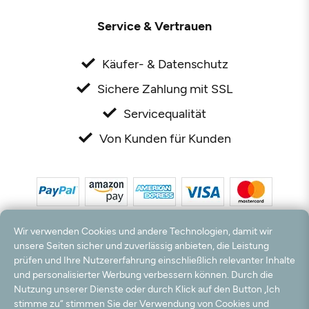
Service & Vertrauen
Käufer- & Datenschutz
Sichere Zahlung mit SSL
Servicequalität
Von Kunden für Kunden
Wir verwenden Cookies und andere Technologien, damit wir
unsere Seiten sicher und zuverlässig anbieten, die Leistung
prüfen und Ihre Nutzererfahrung einschließlich relevanter Inhalte
und personalisierter Werbung verbessern können. Durch die
*Alle Preise inkl. MwSt. und zzgl. Versandkosten. **Kostenloser Versand und Rückversand
nur innerhalb Deutschlands und Österreichs.
Nutzung unserer Dienste oder durch Klick auf den Button „Ich
Hinweis:
Wir nutzen Ihre E-Mail Adresse für werbliche Zwecke, die jederzeit widerrufen
stimme zu“ stimmen Sie der Verwendung von Cookies und