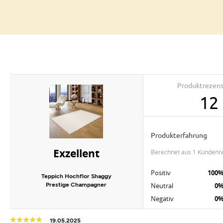
Produktrezen
12
Produkterfahrung
Exzellent
berechnet aus 1 Kundenr
Positiv
100
Teppich Hochflor Shaggy
Prestige Champagner
Neutral
0
Negativ
0
19.05.2025