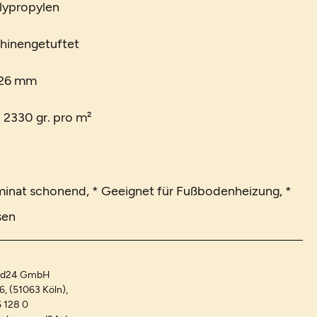
lypropylen
chinengetuftet
 26 mm
. 2330 gr. pro m²
minat schonend, * Geeignet für Fußbodenheizung, *
sen
and24 GmbH
-6, (51063 Köln),
 128 0