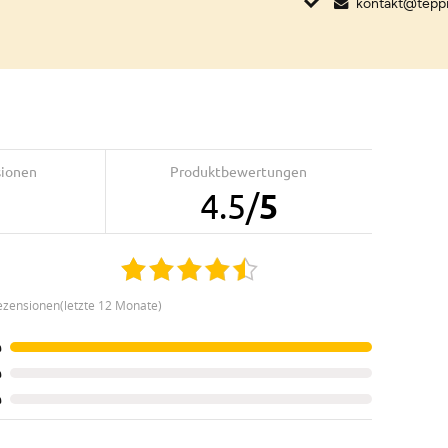
kontakt@tepp
sionen
Produktbewertungen
4.5
/
5
ezensionen(letzte 12 Monate)
%
%
%