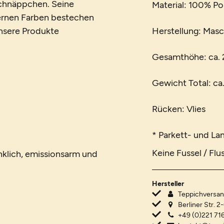
Schnäppchen. Seine
Material: 100% Po
dernen Farben bestechen
 unsere Produkte
Herstellung: Mas
Gesamthöhe: ca.
Gewicht Total: ca
Rücken: Vlies
* Parkett- und La
Keine Fussel / Flu
nklich, emissionsarm und
Hersteller
Teppichvers
Berliner Str. 2
+49 (0)221 716