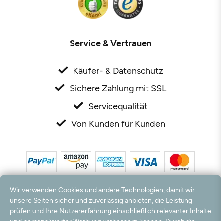
Service & Vertrauen
Käufer- & Datenschutz
Sichere Zahlung mit SSL
Servicequalität
Von Kunden für Kunden
Wir verwenden Cookies und andere Technologien, damit wir
unsere Seiten sicher und zuverlässig anbieten, die Leistung
prüfen und Ihre Nutzererfahrung einschließlich relevanter Inhalte
*Alle Preise inkl. MwSt. und zzgl. Versandkosten. **Kostenloser Versand und Rückversand
und personalisierter Werbung verbessern können. Durch die