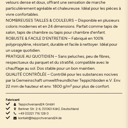
velours dense et doux, offrant une sensation de marche
particulièrement agréable et chaleureuse. Idéal pour les pièces à
vivre confortables.
NOMBREUSES TAILLES & COULEURS – Disponible en plusieurs
coloris modernes et en 24 dimensions. Parfait comme tapis de
salon, tapis de chambre ou tapis pour chambre d’enfant.
ROBUSTE & FACILE D’ENTRETIEN – Fabriqué en 100%
polypropylène, résistant, durable et facile à nettoyer. Idéal pour
un usage quotidien.
PRATIQUE AU QUOTIDIEN – Sans peluches, peu de fibres,
respectueux du parquet et du stratifié, compatible avec le
chauffage au sol. Dos stable pour un bon maintien.
QUALITÉ CONTRÔLÉE – Contrôlé pour les substances nocives
par la Gemeinschaft umweltfreundlicher Teppichboden e.V. Env.
22 mm de hauteur et env. 1800 g/m² pour plus de confort.
Fabricant
Teppichversand24 GmbH
Berliner Str. 2-6, (51063 Köln), Deutschland
+49 (0)221 716 128 0
kontakt@teppichversand24.de