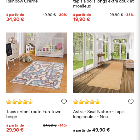
Rainbow Crème
tapis à poils longs extra doux et
moelleux
à partir de
49,90 €
-30%
à partir de
29,90 €
-33%
34,90 €
19,90 €
Tapis enfant route Fun Town
Astra - Sisal Nature - Tapis
beige
long couloir - Noix
à partir de
34,90 €
-14%
29,90 €
49,90 €
à partir de