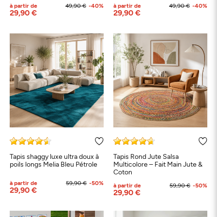
à partir de
49,90 €
-40%
à partir de
49,90 €
-40%
29,90 €
29,90 €
Tapis shaggy luxe ultra doux à
Tapis Rond Jute Salsa
poils longs Melia Bleu Pétrole
Multicolore – Fait Main Jute &
Coton
à partir de
59,90 €
-50%
à partir de
59,90 €
-50%
29,90 €
29,90 €