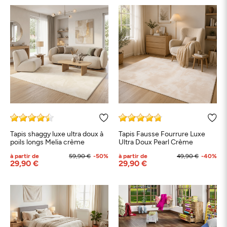
Tapis shaggy luxe ultra doux à
Tapis Fausse Fourrure Luxe
poils longs Melia crème
Ultra Doux Pearl Crème
à partir de
59,90 €
-50%
à partir de
49,90 €
-40%
29,90 €
29,90 €