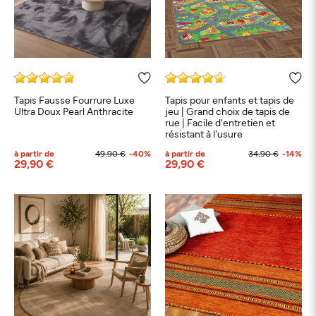
Tapis Fausse Fourrure Luxe
Tapis pour enfants et tapis de
Ultra Doux Pearl Anthracite
jeu | Grand choix de tapis de
rue | Facile d'entretien et
résistant à l'usure
à partir de
49,90 €
-40%
à partir de
34,90 €
-14%
29,90 €
29,90 €