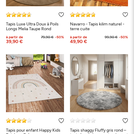
Tapis Luxe Ultra Doux à Poils
Navarro - Tapis kilim naturel -
Longs Melia Taupe Rond
terre cuite
à partir de
79,90 €
-50%
à partir de
99,90 €
-50%
39,90 €
49,90 €
Tapis pour enfant Happy Kids
Tapis shaggy Fluffy gris rond –