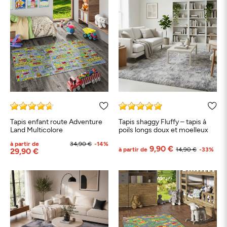
Tapis enfant route Adventure
Tapis shaggy Fluffy – tapis à
Land Multicolore
poils longs doux et moelleux
à partir de
34,90 €
-14%
9,90 €
à partir de
14,90 €
-33%
29,90 €