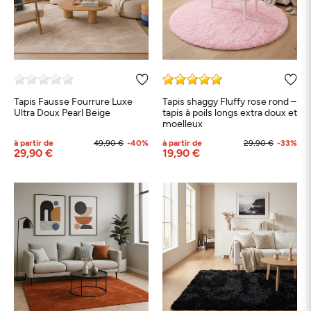
Tapis Fausse Fourrure Luxe
Tapis shaggy Fluffy rose rond –
Ultra Doux Pearl Beige
tapis à poils longs extra doux et
moelleux
à partir de
49,90 €
-40%
à partir de
29,90 €
-33%
29,90 €
19,90 €