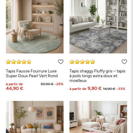
Tapis Fausse Fourrure Luxe
Tapis shaggy Fluffy gris – tapis
Super Doux Pearl Vert Rond
à poils longs extra doux et
moelleux
à partir de
59,90 €
-25%
44,90 €
9,90 €
à partir de
14,90 €
-33%