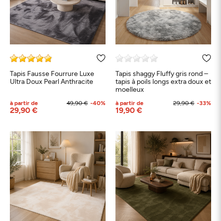
Tapis Fausse Fourrure Luxe
Tapis shaggy Fluffy gris rond –
Ultra Doux Pearl Anthracite
tapis à poils longs extra doux et
moelleux
à partir de
49,90 €
-40%
à partir de
29,90 €
-33%
29,90 €
19,90 €