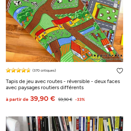
(370 critiques)
Tapis de jeu avec routes - réversible - deux faces
avec paysages routiers différents
39,90 €
à partir de
59,90 €
-33%