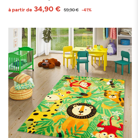
34,90 €
à partir de
59,90 €
-41%