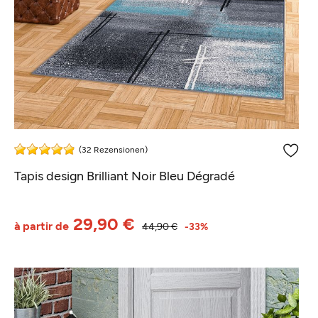
(32 Rezensionen)
Tapis design Brilliant Noir Bleu Dégradé
29,90 €
à partir de
44,90 €
-33%