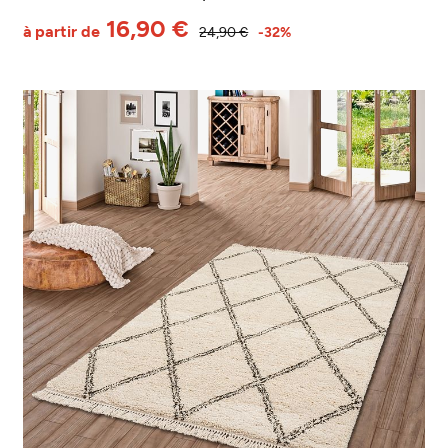
16,90 €
à partir de
24,90 €
-32%