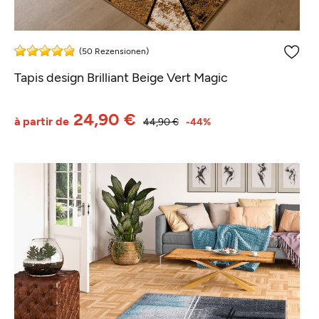
(50 Rezensionen)
Tapis design Brilliant Beige Vert Magic
24,90 €
à partir de
44,90 €
-44%