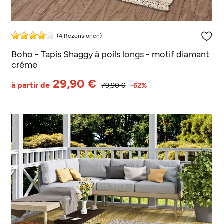
(4 Rezensionen)
Boho - Tapis Shaggy à poils longs - motif diamant
créme
29,90 €
à partir de
79,90 €
-62%