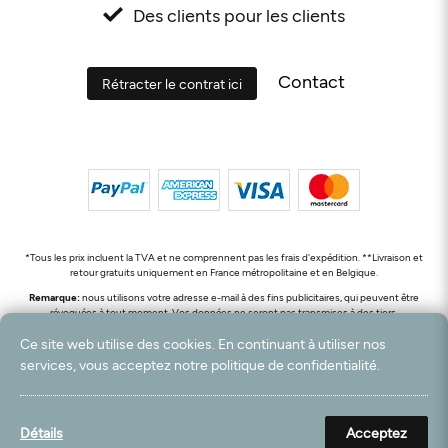
Des clients pour les clients
Contact
Rétracter le contrat ici
*Tous les prix incluent la TVA et ne comprennent pas les frais d'expédition. **Livraison et
retour gratuits uniquement en France métropolitaine et en Belgique.
Remarque:
nous utilisons votre adresse e-mail à des fins publicitaires, qui peuvent être
révoquées à tout moment. Vos données ne seront pas transmises à des tiers.
© 2003 - 2026 Rudolf Hossdorf Teppichhandel e.K. / Tous droits réservés. powered by
Ce site web utilise des cookies. En continuant à utiliser nos
createyourtemplate
services, vous acceptez notre politique de confidentialité.
Filtre
Détails
Acceptez