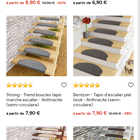
8,90 €
6,90 €
à partir de
14,90 €
-40%
à partir de
Strong - Trend boucles tapis
Bentzon - Tapis d'escalier plat
marche escalier - Anthracite
tissé - Anthracite (semi-
(semi-circulaire)
circulaire)
7,90 €
7,90 €
à partir de
à partir de
12,90 €
-38%