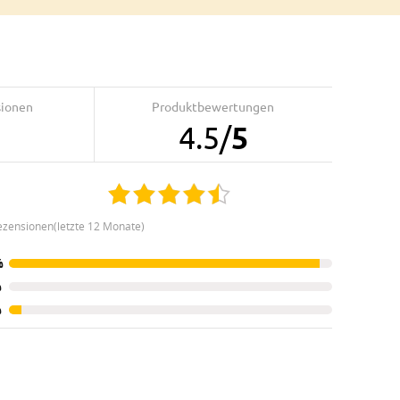
sionen
Produktbewertungen
4.5
/
5
ezensionen(letzte 12 Monate)
%
%
%