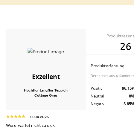
Produktrezen
26
Produkterfahrung
Exzellent
berechnet aus 4 Kundenr
Positiv
96.15
Hochflor Langflor Teppich
Cottage Grau
Neutral
0
Negativ
3.85
13.04.2025
Wie erwartet nicht zu dick.