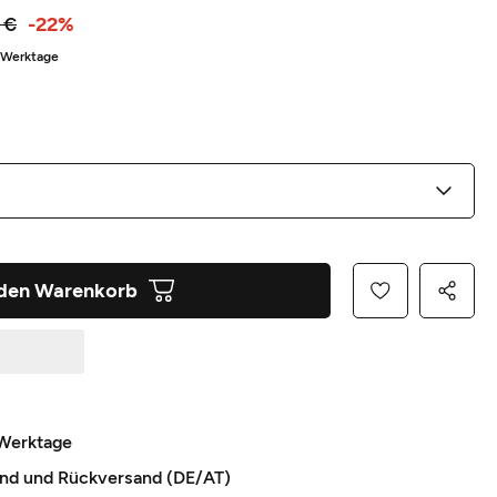
 €
-22%
5 Werktage
 den Warenkorb
 Werktage
and und Rückversand (DE/AT)