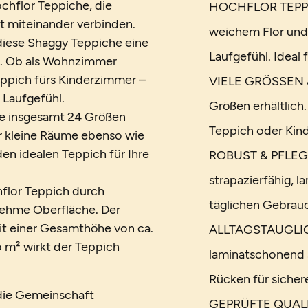
chflor Teppiche, die
HOCHFLOR TEPPICH
t miteinander verbinden.
weichem Flor und
diese Shaggy Teppiche eine
Laufgefühl. Ideal
. Ob als Wohnzimmer
eppich fürs Kinderzimmer –
VIELE GRÖSSEN &
 Laufgefühl.
Größen erhältlich
wie insgesamt 24 Größen
Teppich oder Kin
ür kleine Räume ebenso wie
en idealen Teppich für Ihre
ROBUST & PFLEGEL
strapazierfähig, l
flor Teppich durch
täglichen Gebrauc
enehme Oberfläche. Der
 Mit einer Gesamthöhe von ca.
ALLTAGSTAUGLICH 
m² wirkt der Teppich
laminatschonend 
Rücken für sicher
 die Gemeinschaft
GEPRÜFTE QUALIT