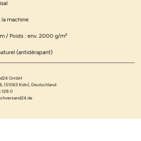
sal
à la machine
m / Poids : env. 2000 g/m²
 naturel (antidérapant)
and24 GmbH
-6, (51063 Köln), Deutschland
 128 0
ichversand24.de