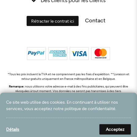
Contact
Rétracter le contrat ici
*Tous les prix incluent la TVA et ne comprennent pas les frais d'expédition. **Livraison et
retour gratuits uniquement en France métropolitaine et en Belgique.
Remarque:
nous utilisons votre adresse e-mail à des fins publicitaires, qui peuvent être
révoquées à tout moment. Vos données ne seront pas transmises à des tiers.
© 2003 - 2026 Rudolf Hossdorf Teppichhandel e.K. / Tous droits réservés. powered by
Ce site web utilise des cookies. En continuant à utiliser nos
createyourtemplate
services, vous acceptez notre politique de confidentialité.
Détails
Acceptez