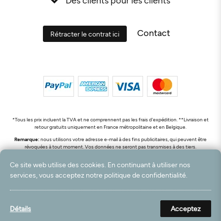
Contact
Rétracter le contrat ici
*Tous les prix incluent la TVA et ne comprennent pas les frais d'expédition. **Livraison et
retour gratuits uniquement en France métropolitaine et en Belgique.
Remarque:
nous utilisons votre adresse e-mail à des fins publicitaires, qui peuvent être
révoquées à tout moment. Vos données ne seront pas transmises à des tiers.
© 2003 - 2026 Rudolf Hossdorf Teppichhandel e.K. / Tous droits réservés. powered by
Ce site web utilise des cookies. En continuant à utiliser nos
createyourtemplate
services, vous acceptez notre politique de confidentialité.
Détails
Acceptez