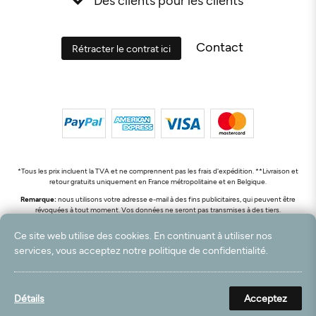
Contact
Rétracter le contrat ici
*Tous les prix incluent la TVA et ne comprennent pas les frais d'expédition. **Livraison et
retour gratuits uniquement en France métropolitaine et en Belgique.
Remarque:
nous utilisons votre adresse e-mail à des fins publicitaires, qui peuvent être
révoquées à tout moment. Vos données ne seront pas transmises à des tiers.
© 2003 - 2026 Rudolf Hossdorf Teppichhandel e.K. / Tous droits réservés. powered by
Ce site web utilise des cookies. En continuant à utiliser nos
createyourtemplate
services, vous acceptez notre politique de confidentialité.
Détails
Acceptez