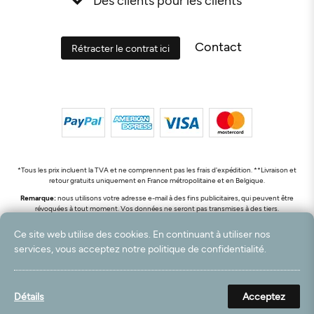
Contact
Rétracter le contrat ici
*Tous les prix incluent la TVA et ne comprennent pas les frais d'expédition. **Livraison et
retour gratuits uniquement en France métropolitaine et en Belgique.
Remarque:
nous utilisons votre adresse e-mail à des fins publicitaires, qui peuvent être
révoquées à tout moment. Vos données ne seront pas transmises à des tiers.
© 2003 - 2026 Rudolf Hossdorf Teppichhandel e.K. / Tous droits réservés. powered by
Ce site web utilise des cookies. En continuant à utiliser nos
createyourtemplate
services, vous acceptez notre politique de confidentialité.
Détails
Acceptez