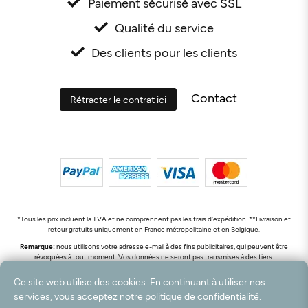
Paiement sécurisé avec SSL
Qualité du service
Des clients pour les clients
Contact
Rétracter le contrat ici
*Tous les prix incluent la TVA et ne comprennent pas les frais d'expédition. **Livraison et
retour gratuits uniquement en France métropolitaine et en Belgique.
Remarque:
nous utilisons votre adresse e-mail à des fins publicitaires, qui peuvent être
révoquées à tout moment. Vos données ne seront pas transmises à des tiers.
© 2003 - 2026 Rudolf Hossdorf Teppichhandel e.K. / Tous droits réservés. powered by
Ce site web utilise des cookies. En continuant à utiliser nos
createyourtemplate
services, vous acceptez notre politique de confidentialité.