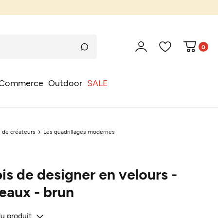
0
Commerce
Outdoor
SALE
s de créateurs
Les quadrillages modernes
is de designer en velours -
reaux - brun
du produit