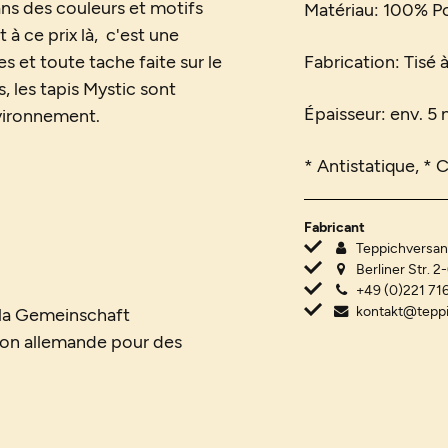
ans des couleurs et motifs
Matériau:
100% P
 à ce prix là, c'est une
es et toute tache faite sur le
Fabrication: Tisé 
 les tapis Mystic sont
Épaisseur: env. 5 
vironnement.
* Antistatique, * 
Fabricant
Teppichvers
Berliner Str. 2
+49 (0)221 716
kontakt@tepp
r la Gemeinschaft
ion allemande pour des