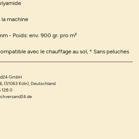
olyamide
à la machine
mm - Poids: env. 900 gr. pro m²
Compatible avec le chauffage au sol, * Sans peluches
and24 GmbH
-6, (51063 Köln), Deutschland
 128 0
ichversand24.de