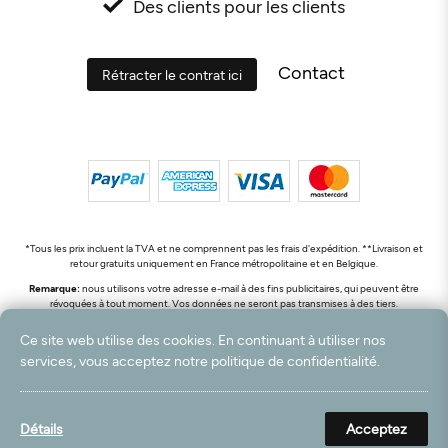
Des clients pour les clients
Contact
Rétracter le contrat ici
*Tous les prix incluent la TVA et ne comprennent pas les frais d'expédition. **Livraison et
retour gratuits uniquement en France métropolitaine et en Belgique.
Remarque:
nous utilisons votre adresse e-mail à des fins publicitaires, qui peuvent être
révoquées à tout moment. Vos données ne seront pas transmises à des tiers.
© 2003 - 2026 Rudolf Hossdorf Teppichhandel e.K. / Tous droits réservés. powered by
Ce site web utilise des cookies. En continuant à utiliser nos
createyourtemplate
services, vous acceptez notre politique de confidentialité.
Détails
Acceptez