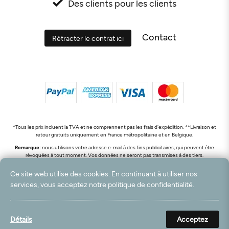
Des clients pour les clients
Contact
Rétracter le contrat ici
*Tous les prix incluent la TVA et ne comprennent pas les frais d'expédition. **Livraison et
retour gratuits uniquement en France métropolitaine et en Belgique.
Remarque:
nous utilisons votre adresse e-mail à des fins publicitaires, qui peuvent être
révoquées à tout moment. Vos données ne seront pas transmises à des tiers.
© 2003 - 2026 Rudolf Hossdorf Teppichhandel e.K. / Tous droits réservés. powered by
Ce site web utilise des cookies. En continuant à utiliser nos
createyourtemplate
services, vous acceptez notre politique de confidentialité.
Détails
Acceptez