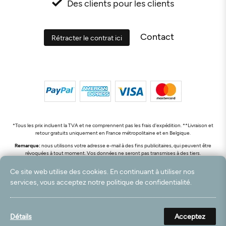
Des clients pour les clients
Contact
Rétracter le contrat ici
*Tous les prix incluent la TVA et ne comprennent pas les frais d'expédition. **Livraison et
retour gratuits uniquement en France métropolitaine et en Belgique.
Remarque:
nous utilisons votre adresse e-mail à des fins publicitaires, qui peuvent être
révoquées à tout moment. Vos données ne seront pas transmises à des tiers.
© 2003 - 2026 Rudolf Hossdorf Teppichhandel e.K. / Tous droits réservés. powered by
Ce site web utilise des cookies. En continuant à utiliser nos
createyourtemplate
services, vous acceptez notre politique de confidentialité.
Détails
Acceptez