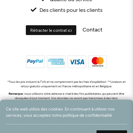
Des clients pour les clients
Contact
Rétracter le contrat ici
*Tous les prix incluent la TVA et ne comprennent pas les frais d'expédition. **Livraison et
retour gratuits uniquement en France métropolitaine et en Belgique.
Remarque:
nous utilisons votre adresse e-mail à des fins publicitaires, qui peuvent être
révoquées à tout moment. Vos données ne seront pas transmises à des tiers.
© 2003 - 2026 Rudolf Hossdorf Teppichhandel e.K. / Tous droits réservés. powered by
Ce site web utilise des cookies. En continuant à utiliser nos
createyourtemplate
services, vous acceptez notre politique de confidentialité.