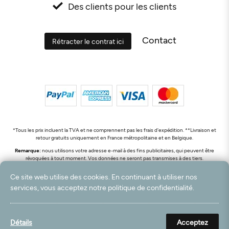
Des clients pour les clients
Contact
Rétracter le contrat ici
*Tous les prix incluent la TVA et ne comprennent pas les frais d'expédition. **Livraison et
retour gratuits uniquement en France métropolitaine et en Belgique.
Remarque:
nous utilisons votre adresse e-mail à des fins publicitaires, qui peuvent être
révoquées à tout moment. Vos données ne seront pas transmises à des tiers.
© 2003 - 2026 Rudolf Hossdorf Teppichhandel e.K. / Tous droits réservés. powered by
Ce site web utilise des cookies. En continuant à utiliser nos
createyourtemplate
services, vous acceptez notre politique de confidentialité.
Détails
Acceptez