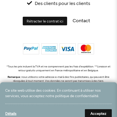
Des clients pour les clients
Contact
Rétracter le contrat ici
*Tous les prix incluent la TVA et ne comprennent pas les frais d'expédition. **Livraison et
retour gratuits uniquement en France métropolitaine et en Belgique.
Remarque:
nous utilisons votre adresse e-mail à des fins publicitaires, qui peuvent être
révoquées à tout moment. Vos données ne seront pas transmises à des tiers.
© 2003 - 2026 Rudolf Hossdorf Teppichhandel e.K. / Tous droits réservés. powered by
Ce site web utilise des cookies. En continuant à utiliser nos
createyourtemplate
services, vous acceptez notre politique de confidentialité.
Détails
Acceptez