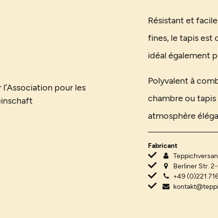
Résistant et facil
fines, le tapis est
idéal également p
Polyvalent à comb
 l’Association pour les
chambre ou tapis d
inschaft
atmosphère éléga
Fabricant
Teppichvers
Berliner Str. 2
+49 (0)221 716
kontakt@tepp