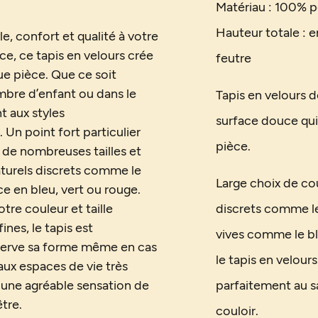
Matériau : 100% p
Hauteur totale : e
e, confort et qualité à votre
e, ce tapis en velours crée
feutre
e pièce. Que ce soit
mbre d’enfant ou dans le
Tapis en velours 
t aux styles
surface douce qu
Un point fort particulier
pièce.
n de nombreuses tailles et
aturels discrets comme le
Large choix de co
ce en bleu, vert ou rouge.
tre couleur et taille
discrets comme le 
nes, le tapis est
vives comme le ble
onserve sa forme même en cas
le tapis en velour
aux espaces de vie très
 une agréable sensation de
parfaitement au s
tre.
couloir.