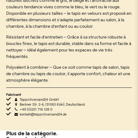
naturels discrets comme le gris, le beige et l’anthracite aux
couleurs tendance vives comme le bleu, le vert ou le rouge.
Disponible en plusieurs tailles – le tapis en velours est proposé en
différentes dimensions et s’adapte parfaitement au salon, à la
chambre, à la chambre d’enfant ou au couloir.
Résistant et facile d’entretien – Grâce à sa structure robuste à
boucles fines, le tapis est durable, stable dans sa forme et facile à
nettoyer – idéal également pour les espaces de vie très
fréquentés.
Polyvalent à combiner – Que ce soit comme tapis de salon, tapis
de chambre ou tapis de couloir, il apporte confort, chaleur et une
atmosphère élégante.
Fabricant
Teppichversand24 GmbH
Berliner Str. 2-6, (51063 Köln), Deutschland
+49 (0)221 716 128 0
kontakt@teppichversand24.de
Plus de la catégorie