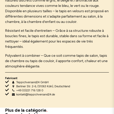
naturels discrets comme le gris, le beige et l’anthracite aux
couleurs tendance vives comme le bleu, le vert ou le rouge.
Disponible en plusieurs tailles – le tapis en velours est proposé en
différentes dimensions et s’adapte parfaitement au salon, à la
chambre, à la chambre d’enfant ou au couloir.
Résistant et facile d’entretien – Grâce à sa structure robuste à
boucles fines, le tapis est durable, stable dans sa forme et facile à
nettoyer – idéal également pour les espaces de vie très
fréquentés.
Polyvalent à combiner – Que ce soit comme tapis de salon, tapis
de chambre ou tapis de couloir, il apporte confort, chaleur et une
atmosphère élégante.
Fabricant
Teppichversand24 GmbH
Berliner Str. 2-6, (51063 Köln), Deutschland
+49 (0)221 716 128 0
kontakt@teppichversand24.de
Plus de la catégorie