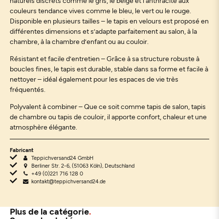
naturels discrets comme le gris, le beige et l’anthracite aux
couleurs tendance vives comme le bleu, le vert ou le rouge.
Disponible en plusieurs tailles – le tapis en velours est proposé en
différentes dimensions et s’adapte parfaitement au salon, à la
chambre, à la chambre d’enfant ou au couloir.
Résistant et facile d’entretien – Grâce à sa structure robuste à
boucles fines, le tapis est durable, stable dans sa forme et facile à
nettoyer – idéal également pour les espaces de vie très
fréquentés.
Polyvalent à combiner – Que ce soit comme tapis de salon, tapis
de chambre ou tapis de couloir, il apporte confort, chaleur et une
atmosphère élégante.
Fabricant
Teppichversand24 GmbH
Berliner Str. 2-6, (51063 Köln), Deutschland
+49 (0)221 716 128 0
kontakt@teppichversand24.de
Plus de la catégorie