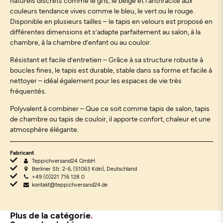
naturels discrets comme le gris, le beige et l’anthracite aux
couleurs tendance vives comme le bleu, le vert ou le rouge.
Disponible en plusieurs tailles – le tapis en velours est proposé en
différentes dimensions et s’adapte parfaitement au salon, à la
chambre, à la chambre d’enfant ou au couloir.
Résistant et facile d’entretien – Grâce à sa structure robuste à
boucles fines, le tapis est durable, stable dans sa forme et facile à
nettoyer – idéal également pour les espaces de vie très
fréquentés.
Polyvalent à combiner – Que ce soit comme tapis de salon, tapis
de chambre ou tapis de couloir, il apporte confort, chaleur et une
atmosphère élégante.
Fabricant
Teppichversand24 GmbH
Berliner Str. 2-6, (51063 Köln), Deutschland
+49 (0)221 716 128 0
kontakt@teppichversand24.de
Plus de la catégorie