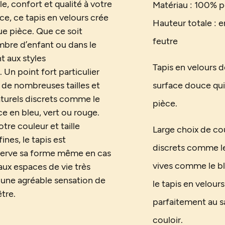
e, confort et qualité à votre
Matériau : 100% p
e, ce tapis en velours crée
Hauteur totale : e
e pièce. Que ce soit
feutre
mbre d’enfant ou dans le
t aux styles
Tapis en velours 
Un point fort particulier
n de nombreuses tailles et
surface douce qu
aturels discrets comme le
pièce.
ce en bleu, vert ou rouge.
tre couleur et taille
Large choix de co
nes, le tapis est
discrets comme le 
onserve sa forme même en cas
vives comme le ble
aux espaces de vie très
 une agréable sensation de
le tapis en velour
tre.
parfaitement au s
couloir.