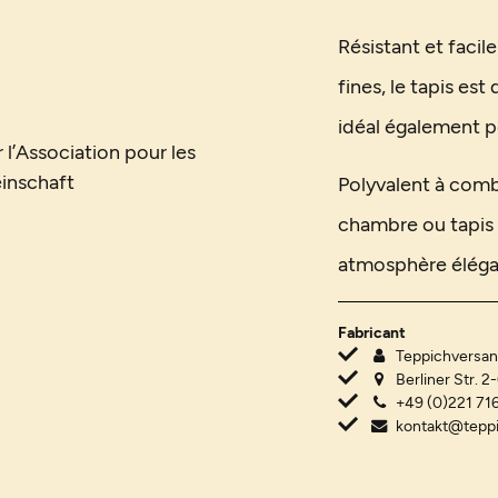
Résistant et facil
fines, le tapis est
idéal également p
 l’Association pour les
inschaft
Polyvalent à comb
chambre ou tapis d
atmosphère éléga
Fabricant
Teppichvers
Berliner Str. 2
+49 (0)221 716
kontakt@tepp