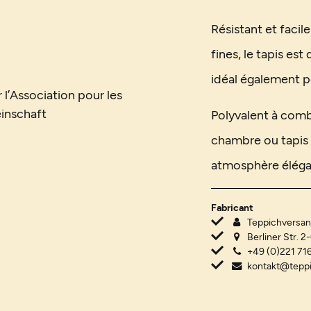
Résistant et facil
fines, le tapis est
idéal également p
 l’Association pour les
inschaft
Polyvalent à comb
chambre ou tapis d
atmosphère éléga
Fabricant
Teppichvers
Berliner Str. 2
+49 (0)221 716
kontakt@tepp