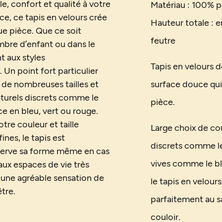
e, confort et qualité à votre
Matériau : 100% p
e, ce tapis en velours crée
Hauteur totale : e
e pièce. Que ce soit
feutre
mbre d’enfant ou dans le
t aux styles
Tapis en velours 
Un point fort particulier
n de nombreuses tailles et
surface douce qu
aturels discrets comme le
pièce.
ce en bleu, vert ou rouge.
tre couleur et taille
Large choix de co
nes, le tapis est
discrets comme le 
onserve sa forme même en cas
vives comme le ble
aux espaces de vie très
 une agréable sensation de
le tapis en velour
tre.
parfaitement au s
couloir.