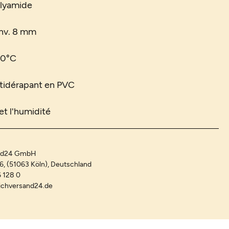
olyamide
env. 8 mm
30°C
antidérapant en PVC
et l'humidité
and24 GmbH
-6, (51063 Köln), Deutschland
 128 0
ichversand24.de