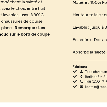
empêchent la saleté et
Matière : 100% P
avez le choix entre huit
 lavables jusqu'à 30°C.
Hauteur totale : 
s chaussures de course
Lavable : jusqu'à 
n place.
Remarque : Les
houc sur le bord de coupe
En arrière : Dos 
Absorbe la saleté 
Fabricant
Teppichvers
Berliner Str. 2
+49 (0)221 716
kontakt@tepp