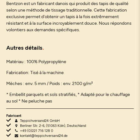
Bentzon est un fabricant danois qui produit des tapis de qualité
selon une méthode de tissage traditionnelle. Cette fabrication
exclusive permet d'obtenir un tapis à la fois extrêmement
résistant et à la surface incroyablement douce. Nous répondons
volontiers aux demandes spécifiques.
Autres détails
Matériau :
100% Polypropylène
Fabrication: Tisé à la machine
Mèches : env. 5 mm / Poids : env. 2100 g/m²
* Embellit parquets et sols stratifiés, * Adapté pour le chauffage
au sol * Ne peluche pas
Fabricant
Teppichversand24 GmbH
Berliner Str. 2-6, (51063 Köln), Deutschland
+49 (0)221 716 128 0
kontakt@teppichversand24.de