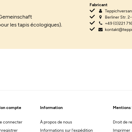
Fabricant
Teppichvers
a Gemeinschaft
Berliner Str. 2
+49 (0)221 716
ur les tapis écologiques).
kontakt@tepp
on compte
Information
Mentions 
e connecter
À propos de nous
Droit de re
nregistrer
Informations sur l'expédition
Imprimer