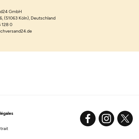
and24 GmbH
-6, (51063 Köln), Deutschland
 128 0
ichversand24.de
légales
trait