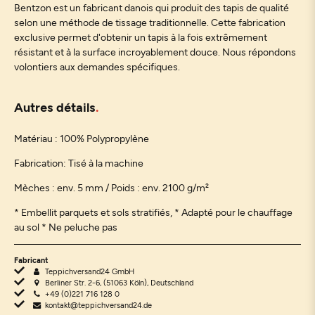
Bentzon est un fabricant danois qui produit des tapis de qualité
selon une méthode de tissage traditionnelle. Cette fabrication
exclusive permet d'obtenir un tapis à la fois extrêmement
résistant et à la surface incroyablement douce. Nous répondons
volontiers aux demandes spécifiques.
Autres détails
Matériau :
100% Polypropylène
Fabrication: Tisé à la machine
Mèches : env. 5 mm / Poids : env. 2100 g/m²
* Embellit parquets et sols stratifiés, * Adapté pour le chauffage
au sol * Ne peluche pas
Fabricant
Teppichversand24 GmbH
Berliner Str. 2-6, (51063 Köln), Deutschland
+49 (0)221 716 128 0
kontakt@teppichversand24.de