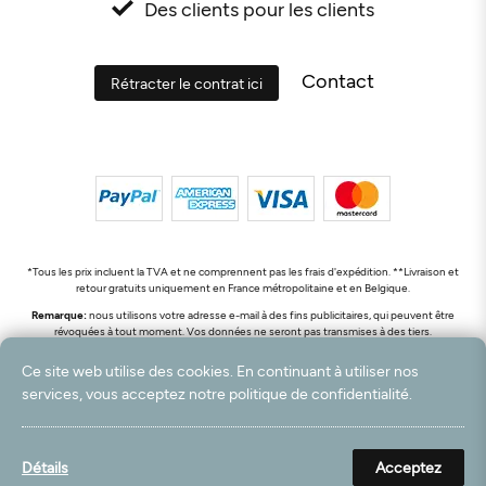
Des clients pour les clients
Contact
Rétracter le contrat ici
*Tous les prix incluent la TVA et ne comprennent pas les frais d'expédition. **Livraison et
retour gratuits uniquement en France métropolitaine et en Belgique.
Remarque:
nous utilisons votre adresse e-mail à des fins publicitaires, qui peuvent être
révoquées à tout moment. Vos données ne seront pas transmises à des tiers.
© 2003 - 2026 Rudolf Hossdorf Teppichhandel e.K. / Tous droits réservés. powered by
Ce site web utilise des cookies. En continuant à utiliser nos
createyourtemplate
services, vous acceptez notre politique de confidentialité.
Détails
Acceptez