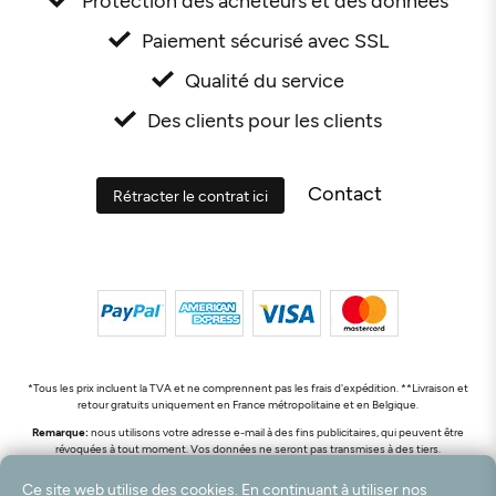
Paiement sécurisé avec SSL
Qualité du service
Des clients pour les clients
Contact
Rétracter le contrat ici
*Tous les prix incluent la TVA et ne comprennent pas les frais d'expédition. **Livraison et
retour gratuits uniquement en France métropolitaine et en Belgique.
Remarque:
nous utilisons votre adresse e-mail à des fins publicitaires, qui peuvent être
révoquées à tout moment. Vos données ne seront pas transmises à des tiers.
© 2003 - 2026 Rudolf Hossdorf Teppichhandel e.K. / Tous droits réservés. powered by
Ce site web utilise des cookies. En continuant à utiliser nos
createyourtemplate