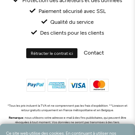
Paiement sécurisé avec SSL
Qualité du service
Des clients pour les clients
Contact
Rétracter le contrat ici
*Tous les prix incluent la TVA et ne comprennent pas les frais d'expédition. **Livraison et
retour gratuits uniquement en France métropolitaine et en Belgique.
Remarque:
nous utilisons votre adresse e-mail à des fins publicitaires, qui peuvent être
révoquées à tout moment. Vos données ne seront pas transmises à des tiers.
© 2003 - 2026 Rudolf Hossdorf Teppichhandel e.K. / Tous droits réservés. powered by
Ce site web utilise des cookies. En continuant à utiliser nos
createyourtemplate