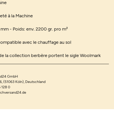
aine
feté à la Machine
0 mm - Poids: env. 2200 gr. pro m²
Compatible avec le chauffage au sol
 de la collection berbère portent le sigle Woolmark
and24 GmbH
-6, (51063 Köln), Deutschland
 128 0
ichversand24.de