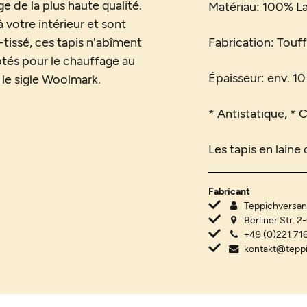
ge de la plus haute qualité.
Matériau: 100% L
 votre intérieur et sont
-tissé, ces tapis n'abîment
Fabrication: Touf
daptés pour le chauffage au
Épaisseur: env. 1
t le sigle Woolmark.
* Antistatique, * 
Les tapis en laine
Fabricant
Teppichvers
Berliner Str. 2
+49 (0)221 716
kontakt@tepp