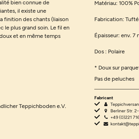
alité bien connue de
Matériau: 100% P
ntes, il existe une
 finition des chants (liaison
Fabrication: Tufté
c le plus grand soin. Le fil en
Épaisseur: env. 7 
t doux et en même temps
Dos : Polaire
* Doux sur parquet
Pas de peluches
Fabricant
Teppichvers
ndlicher Teppichboden e.V.
Berliner Str. 2
+49 (0)221 716
kontakt@tepp