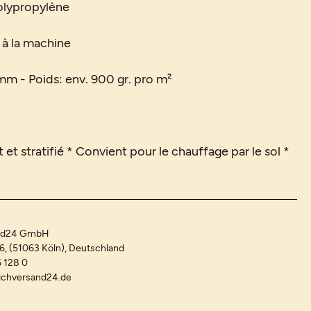
olypropylène
 à la machine
mm - Poids: env. 900 gr. pro m²
 et stratifié * Convient pour le chauffage par le sol *
and24 GmbH
-6, (51063 Köln), Deutschland
 128 0
ichversand24.de