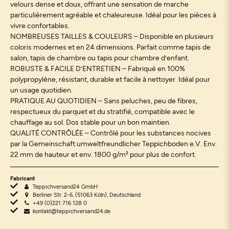
velours dense et doux, offrant une sensation de marche
particulièrement agréable et chaleureuse. Idéal pour les pièces à
vivre confortables.
NOMBREUSES TAILLES & COULEURS – Disponible en plusieurs
coloris modernes et en 24 dimensions. Parfait comme tapis de
salon, tapis de chambre ou tapis pour chambre d’enfant.
ROBUSTE & FACILE D’ENTRETIEN – Fabriqué en 100%
polypropylène, résistant, durable et facile à nettoyer. Idéal pour
un usage quotidien.
PRATIQUE AU QUOTIDIEN – Sans peluches, peu de fibres,
respectueux du parquet et du stratifié, compatible avec le
chauffage au sol. Dos stable pour un bon maintien.
QUALITÉ CONTRÔLÉE – Contrôlé pour les substances nocives
par la Gemeinschaft umweltfreundlicher Teppichboden e.V. Env.
22 mm de hauteur et env. 1800 g/m² pour plus de confort.
Fabricant
Teppichversand24 GmbH
Berliner Str. 2-6, (51063 Köln), Deutschland
+49 (0)221 716 128 0
kontakt@teppichversand24.de