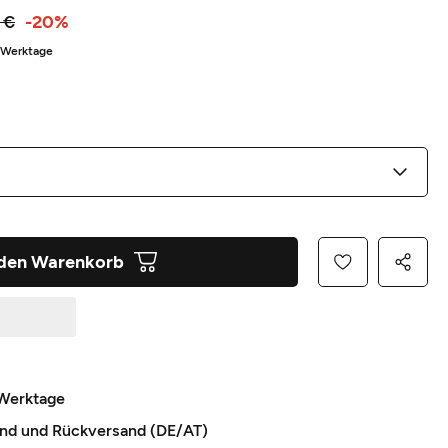
 €
-20%
5 Werktage
 den Warenkorb
 Werktage
and und Rückversand (DE/AT)