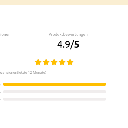
sionen
Produktbewertungen
4.9
/
5
ezensionen(letzte 12 Monate)
%
%
%