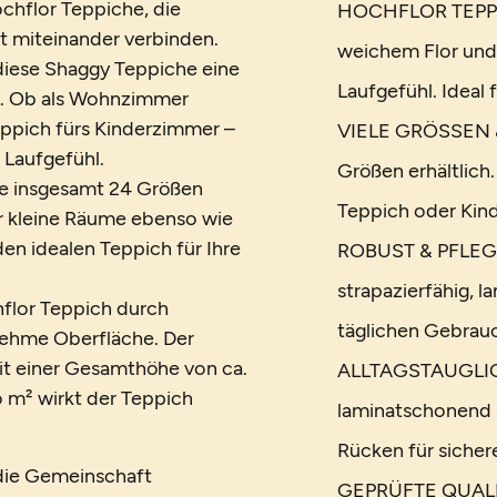
chflor Teppiche, die
HOCHFLOR TEPPICH
t miteinander verbinden.
weichem Flor und
diese Shaggy Teppiche eine
Laufgefühl. Ideal
. Ob als Wohnzimmer
eppich fürs Kinderzimmer –
VIELE GRÖSSEN &
 Laufgefühl.
Größen erhältlich
wie insgesamt 24 Größen
Teppich oder Kin
ür kleine Räume ebenso wie
en idealen Teppich für Ihre
ROBUST & PFLEGEL
strapazierfähig, l
flor Teppich durch
täglichen Gebrauc
enehme Oberfläche. Der
 Mit einer Gesamthöhe von ca.
ALLTAGSTAUGLICH 
m² wirkt der Teppich
laminatschonend 
Rücken für sicher
 die Gemeinschaft
GEPRÜFTE QUALIT