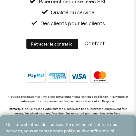
Paiement sécurisé avec SSL
Qualité du service
Des clients pour les clients
Contact
Rétracter le contrat ici
*Tous les prix incluent la TVA et ne comprennent pas les frais d'expédition. **Livraison et
retour gratuits uniquement en France métropolitaine et en Belgique.
Remarque:
nous utilisons votre adresse e-mail à des fins publicitaires, qui peuvent être
révoquées à tout moment. Vos données ne seront pas transmises à des tiers.
© 2003 - 2026 Rudolf Hossdorf Teppichhandel e.K. / Tous droits réservés. powered by
Ce site web utilise des cookies. En continuant à utiliser nos
createyourtemplate
services, vous acceptez notre politique de confidentialité.