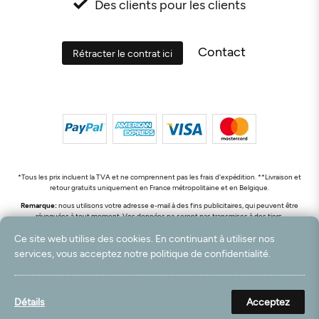
Des clients pour les clients
Contact
Rétracter le contrat ici
*Tous les prix incluent la TVA et ne comprennent pas les frais d'expédition. **Livraison et
retour gratuits uniquement en France métropolitaine et en Belgique.
Remarque:
nous utilisons votre adresse e-mail à des fins publicitaires, qui peuvent être
révoquées à tout moment. Vos données ne seront pas transmises à des tiers.
© 2003 - 2026 Rudolf Hossdorf Teppichhandel e.K. / Tous droits réservés. powered by
Ce site web utilise des cookies. En continuant à utiliser nos
createyourtemplate
services, vous acceptez notre politique de confidentialité.
Détails
Acceptez