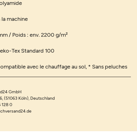
Polyamide
à la machine
6 mm / Poids : env. 2200 g/m²
 Oeko-Tex Standard 100
Compatible avec le chauffage au sol, * Sans peluches
and24 GmbH
-6, (51063 Köln), Deutschland
 128 0
ichversand24.de