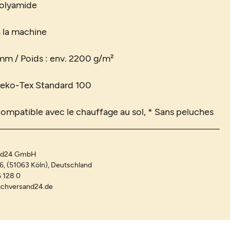
Polyamide
à la machine
6 mm / Poids : env. 2200 g/m²
 Oeko-Tex Standard 100
Compatible avec le chauffage au sol, * Sans peluches
and24 GmbH
-6, (51063 Köln), Deutschland
 128 0
ichversand24.de