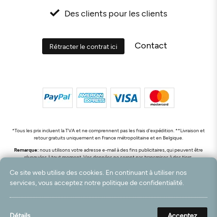
Des clients pour les clients
Contact
Rétracter le contrat ici
*Tous les prix incluent la TVA et ne comprennent pas les frais d'expédition. **Livraison et
retour gratuits uniquement en France métropolitaine et en Belgique.
Remarque:
nous utilisons votre adresse e-mail à des fins publicitaires, qui peuvent être
révoquées à tout moment. Vos données ne seront pas transmises à des tiers.
© 2003 - 2026 Rudolf Hossdorf Teppichhandel e.K. / Tous droits réservés. powered by
Ce site web utilise des cookies. En continuant à utiliser nos
createyourtemplate
services, vous acceptez notre politique de confidentialité.
Détails
Acceptez