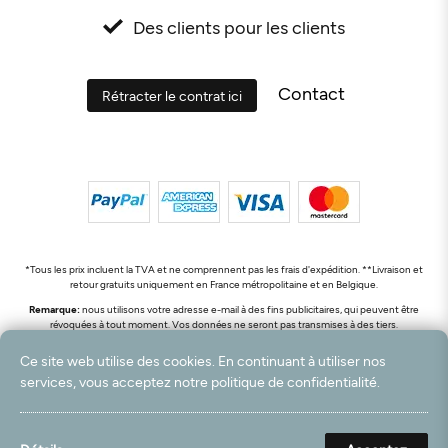
Des clients pour les clients
Contact
Rétracter le contrat ici
*Tous les prix incluent la TVA et ne comprennent pas les frais d'expédition. **Livraison et
retour gratuits uniquement en France métropolitaine et en Belgique.
Remarque:
nous utilisons votre adresse e-mail à des fins publicitaires, qui peuvent être
révoquées à tout moment. Vos données ne seront pas transmises à des tiers.
© 2003 - 2026 Rudolf Hossdorf Teppichhandel e.K. / Tous droits réservés. powered by
Ce site web utilise des cookies. En continuant à utiliser nos
createyourtemplate
services, vous acceptez notre politique de confidentialité.