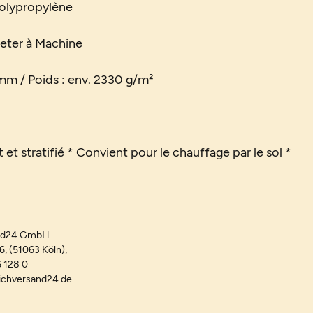
Polypropylène
feter à Machine
 mm / Poids : env. 2330 g/m²
 et stratifié * Convient pour le chauffage par le sol *
and24 GmbH
-6, (51063 Köln),
 128 0
ichversand24.de