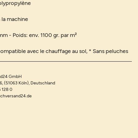
lypropylène
à la machine
mm - Poids: env. 1100 gr. par m²
Compatible avec le chauffage au sol, * Sans peluches
and24 GmbH
-6, (51063 Köln), Deutschland
 128 0
ichversand24.de