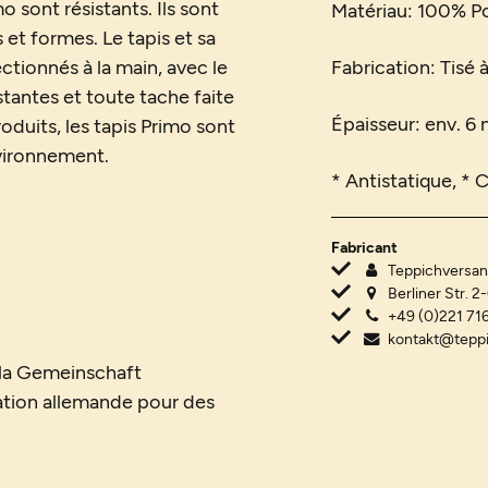
o sont résistants. Ils sont
Matériau:
100% Po
et formes. Le tapis et sa
tionnés à la main, avec le
Fabrication: Tisé 
stantes et toute tache faite
Épaisseur: env. 6 
oduits, les tapis Primo sont
vironnement.
* Antistatique, * 
Fabricant
Teppichvers
Berliner Str. 2
+49 (0)221 716
kontakt@tepp
r la Gemeinschaft
ation allemande pour des