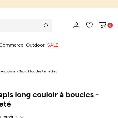
0
Commerce
Outdoor
SALE
s en boucle
Tapis à boucles tachetées
pis long couloir à boucles -
eté
du produit