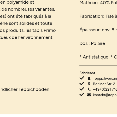
 en polyamide et
Matériau: 40% Po
s de nombreuses variantes.
s) ont été fabriqués à la
Fabrication: Tisé 
lène sont solides et toute
Épaisseur: env. 8 
os produits, les tapis Primo
tueux de l'environnement.
Dos : P
olaire
* Antistatique, * 
Fabricant
Teppichvers
Berliner Str. 2
eundlicher Teppichboden
+49 (0)221 716
kontakt@tepp
.