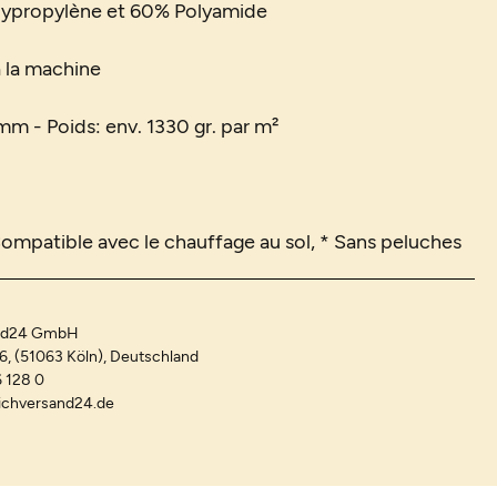
lypropylène et 60% Polyamide
à la machine
mm - Poids: env. 1330 gr. par m²
Compatible avec le chauffage au sol, * Sans peluches
and24 GmbH
-6, (51063 Köln), Deutschland
 128 0
ichversand24.de